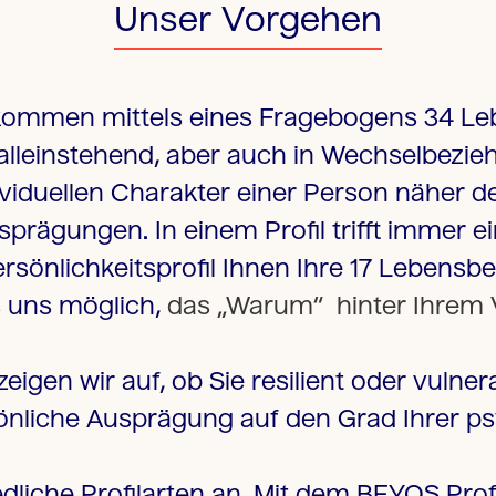
Unser Vorgehen
 kommen mittels eines Fragebogens 34 Le
alleinstehend, aber auch in Wechselbezi
iduellen Charakter einer Person näher de
prägungen. In einem Profil trifft immer 
önlichkeitsprofil Ihnen Ihre 17 Lebensbed
s uns möglich,
das „Warum“ hinter Ihrem 
eigen wir auf, ob Sie resilient oder vulner
sönliche Ausprägung auf den Grad Ihrer psy
liche Profilarten an. Mit dem BEYOS Profil